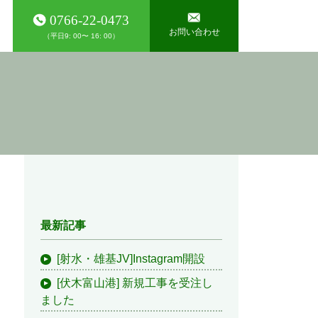
0766-22-0473
お問い合わせ
（平日9: 00〜 16: 00）
最新記事
[射水・雄基JV]Instagram開設
[伏木富山港] 新規工事を受注し
ました