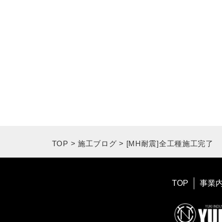
TOP
>
施工ブログ
>
[MH耐震]全工種施工完了
TOP
事業