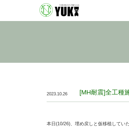
[MH耐震]全工種
2023.10.26
本日(10/26)、埋め戻しと仮移植して