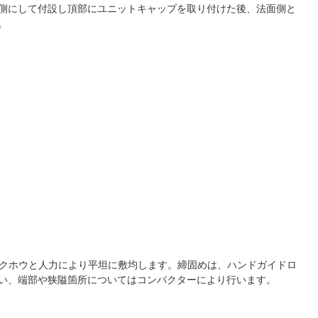
側にして付設し頂部にユニットキャップを取り付けた後、法面側と
。
ックホウと人力により平坦に敷均します。締固めは、ハンドガイドロ
い、端部や狭隘箇所についてはコンパクターにより行います。