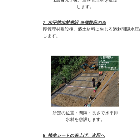
します。
7_水平排水材敷設 ※偶数段のみ
厚管理材敷設後、盛土材料に生じる過剰間隙水圧の
します。
所定の位置・間隔・長さで水平排
水材を敷設します。
8_植生シートの巻上げ、次段へ