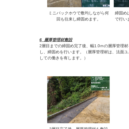
ミニバックホウで敷均しながら何
締固め
回も往来し締固めます。
で行い
6_層厚管理材敷設
2層目までの締固め完了後、幅1.0ｍの層厚管理
し、締固めを行います。（層厚管理材は、法面ユ
しての働きを有します。）
2層目完了後、層厚管理材を敷設