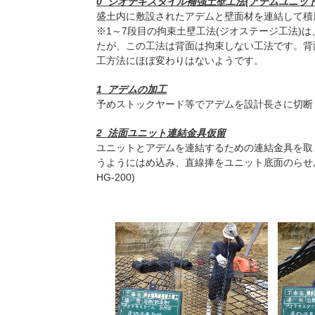
0
_ジオテキスタイル補強土壁工法(アデムユニッ
盛土内に敷設されたアデムと壁面材を連結して積
※1～7段目の拘束土壁工法(ジオステージ工法)
たが、この工法は背面は拘束しない工法です。背
工方法にほぼ変わりはないようです。
1_アデムの加工
予めストックヤード等でアデムを設計長さに切断
2_法面ユニット連結金具仮留
ユニットとアデムを連結するための連結金具を取
うようにはめ込み、直線捧をユニット底面のらせん
HG-200)