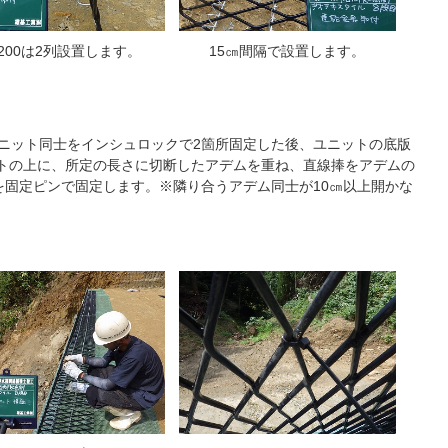
-200は2列設置します。
15㎝間隔で設置します。
ニット同士をインシュロックで2箇所固定した後、ユニットの底版
ットの上に、所定の長さに切断したアデムを重ね、直線捧をアデムの
を固定ピンで固定します。※隣り合うアデム同士が10㎝以上開かな