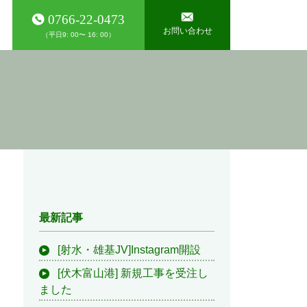
0766-22-0473
お問い合わせ
（平日9: 00〜 16: 00）
最新記事
[射水・雄基JV]Instagram開設
[伏木富山港] 新規工事を受注し
ました