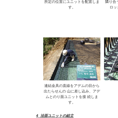
所定の位置にユニットを配置しま
隣り合
す。
ロッ
連結金具の直線をアデムの目から
出たらせんの 山に差し込み、アデ
ムとのり面ユニットを接 続しま
す。
4_法面ユニットの組立