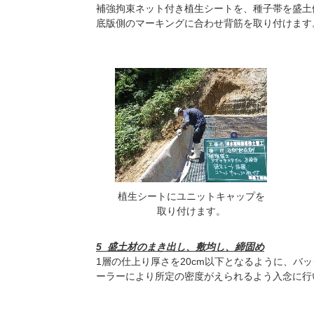
補強拘束ネット付き植生シートを、種子帯を盛土
底版側のマーキングに合わせ背筋を取り付けます
植生シートにユニットキャップを
取り付けます。
5_盛土材のまき出し、敷均し、締固め
1層の仕上り厚さを20cm以下となるように、バ
ーラーにより所定の密度がえられるよう入念に行