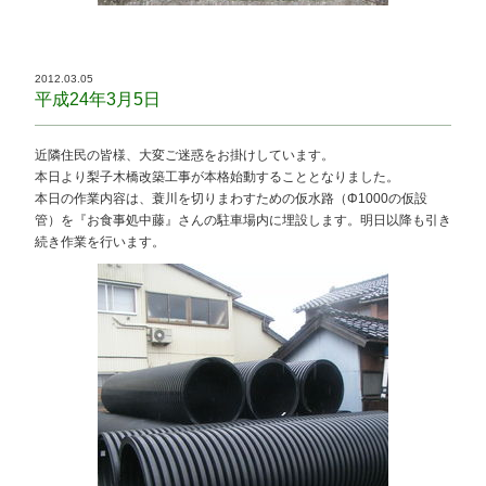
2012.03.05
平成24年3月5日
近隣住民の皆様、大変ご迷惑をお掛けしています。
本日より梨子木橋改築工事が本格始動することとなりました。
本日の作業内容は、蓑川を切りまわすための仮水路（Φ1000の仮設
管）を『お食事処中藤』さんの駐車場内に埋設します。明日以降も引き
続き作業を行います。