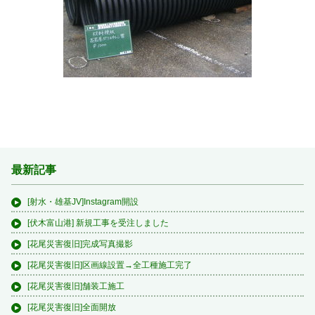
最新記事
[射水・雄基JV]Instagram開設
[伏木富山港] 新規工事を受注しました
[花尾災害復旧]完成写真撮影
[花尾災害復旧]区画線設置→全工種施工完了
[花尾災害復旧]舗装工施工
[花尾災害復旧]全面開放