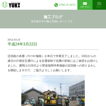
0766-22-0473
施工ブログ
現在進行中の施工現場レポートです。
2012.03.22
平成24年3月22日
迂回路の表層（ｱｽﾌｧﾙﾄ舗装）が本日で作業完了しました。19日からの
連日の片側交互通行による交通規制で近隣の皆様にはご迷惑をお掛けし
ました。週明けの26日より県道福岡停車場線の迂回路への切りまわし
を開始しますので、ご協力よろしくお願いします。