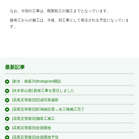
なお、今回の工事は、既製杭工の施工までとなっています。
躯体工からの施工は、今後、別工事として発注される予定になっていま
す。
最新記事
[射水・雄基JV]Instagram開設
[伏木富山港] 新規工事を受注しました
[花尾災害復旧]完成写真撮影
[花尾災害復旧]区画線設置→全工種施工完了
[花尾災害復旧]舗装工施工
[花尾災害復旧]全面開放
[花尾災害復旧]全面開放予告