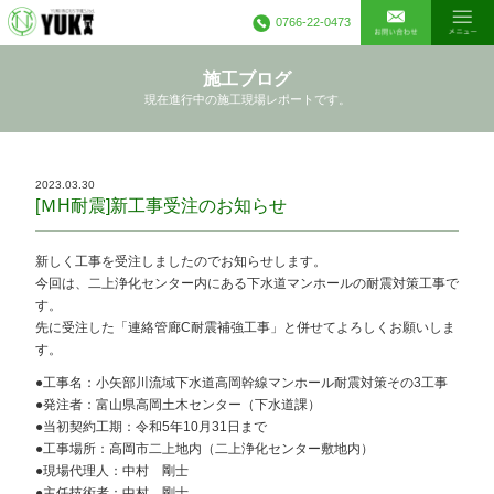
0766-22-0473
施工ブログ
現在進行中の施工現場レポートです。
2023.03.30
[ＭH耐震]新工事受注のお知らせ
新しく工事を受注しましたのでお知らせします。
今回は、二上浄化センター内にある下水道マンホールの耐震対策工事で
す。
先に受注した「連絡管廊C耐震補強工事」と併せてよろしくお願いしま
す。
●工事名：小矢部川流域下水道高岡幹線マンホール耐震対策その3工事
●発注者：富山県高岡土木センター（下水道課）
●当初契約工期：令和5年10月31日まで
●工事場所：高岡市二上地内（二上浄化センター敷地内）
●現場代理人：中村 剛士
●主任技術者：中村 剛士