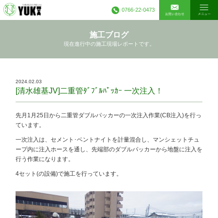
0766-22-0473
施工ブログ
現在進行中の施工現場レポートです。
2024.02.03
[清水雄基JV]二重管ﾀﾞﾌﾞﾙﾊﾟｯｶｰ 一次注入！
先月1月25日から二重管ダブルパッカーの一次注入作業(CB注入)を行っ
ています。
一次注入は、セメント･ベントナイトを計量混合し、マンシェットチュ
ープ内に注入ホースを通し、先端部のダブルパッカーから地盤に注入を
行う作業になります。
4セット(の設備)で施工を行っています。