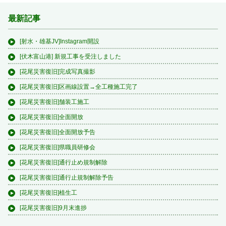
最新記事
[射水・雄基JV]Instagram開設
[伏木富山港] 新規工事を受注しました
[花尾災害復旧]完成写真撮影
[花尾災害復旧]区画線設置→全工種施工完了
[花尾災害復旧]舗装工施工
[花尾災害復旧]全面開放
[花尾災害復旧]全面開放予告
[花尾災害復旧]県職員研修会
[花尾災害復旧]通行止め規制解除
[花尾災害復旧]通行止規制解除予告
[花尾災害復旧]植生工
[花尾災害復旧]9月末進捗