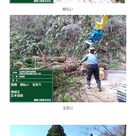
枝払い
玉切り