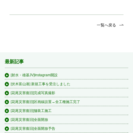
一覧へ戻る
最新記事
[射水・雄基JV]Instagram開設
[伏木富山港] 新規工事を受注しました
[花尾災害復旧]完成写真撮影
[花尾災害復旧]区画線設置→全工種施工完了
[花尾災害復旧]舗装工施工
[花尾災害復旧]全面開放
[花尾災害復旧]全面開放予告