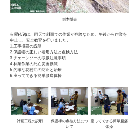
倒木撤去
火曜(4/9)は、雨天で斜面での作業が危険なため、午後から作業を
中止し、安全教育を行いました。
1.工事概要の説明
2.保護帽の正しい着用方法と点検方法
3.チェーンソーの取扱注意事項
4.林業作業の死亡災害撲滅
5.的確な花粉症の防止と治療
6.座ってできる簡単腰痛体操
計画工程の説明
保護棒の点検方法につ
座ってできる簡単腰痛
いて
体操