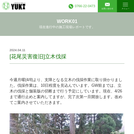
0766-22-0473
WORK01
現在進行中の施工現場レポートです。
2024.04.11
[花尾災害復旧]立木伐採
今週月曜(4/8)より、支障となる立木の伐採作業に取り掛かりまし
た。伐採作業は、10日程度を見込んでいます。GW前までは、立
木の伐採と舗装版の切断まで行う予定にしています。現在、4/26
まで通行止めと案内してますが、完了次第一旦開放します。改め
てご案内させていただきます。