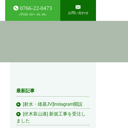
0766-22-0473
お問い合わせ
（平日9: 00〜 16: 00）
最新記事
[射水・雄基JV]Instagram開設
[伏木富山港] 新規工事を受注し
ました