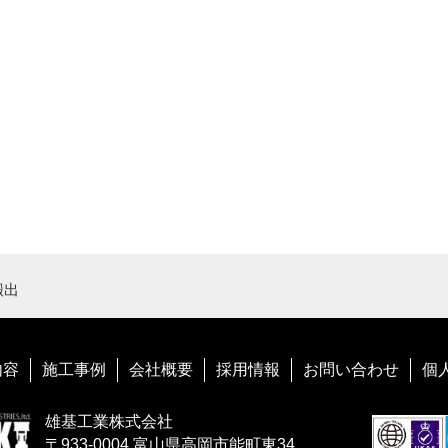
搬出
内容
施工事例
会社概要
採用情報
お問い合わせ
個
雄基工業株式会社
〒933-0004 富山県高岡市能町東34