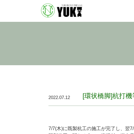
[環状橋脚]杭打
2022.07.12
7/7(木)に既製杭工の施工が完了し、翌