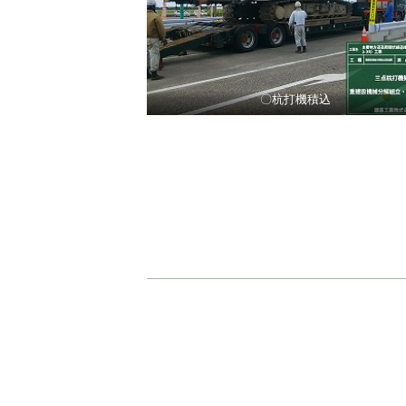
〇杭打機積込