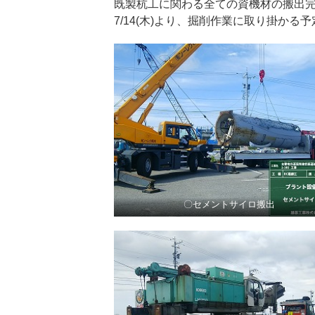
既製杭工に関わる全ての資機材の搬出完了
7/14(木)より、掘削作業に取り掛かる
〇セメントサイロ搬出