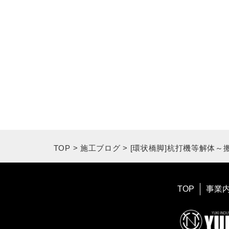
TOP
>
施工ブログ
>
[環状橋脚]杭打機等解体～
TOP
事業