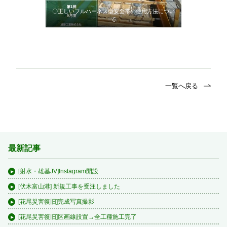
〇正しいフルハーネス型安全帯の使用方法につい
て
一覧へ戻る
最新記事
[射水・雄基JV]Instagram開設
[伏木富山港] 新規工事を受注しました
[花尾災害復旧]完成写真撮影
[花尾災害復旧]区画線設置→全工種施工完了