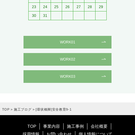
23
24
25
26
27
28
29
30
31
WORK01
WORK02
WORK03
TOP
>
施工ブログ
>
[環状橋脚]安全教育9-1
TOP
事業内容
施工事例
会社概要
採用情報
お問い合わせ
個人情報について