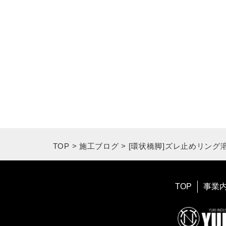
TOP
>
施工ブログ
>
[環状橋脚]ズレ止めリング
TOP
事業