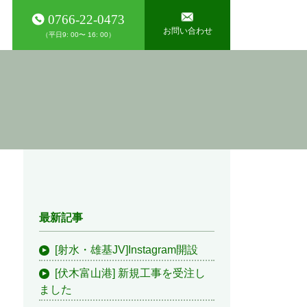
0766-22-0473
お問い合わせ
（平日9: 00〜 16: 00）
最新記事
[射水・雄基JV]Instagram開設
[伏木富山港] 新規工事を受注し
ました