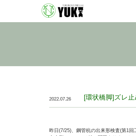
[環状橋脚]ズレ
2022.07.26
昨日(7/25)、鋼管杭の出来形検査(第