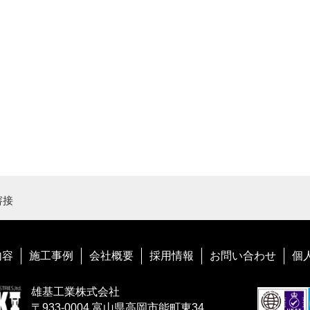
溶接
内容
施工事例
会社概要
採用情報
お問い合わせ
個
雄基工業株式会社
〒933-0004 富山県高岡市能町東34