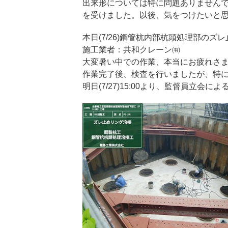
出来形については特に問題ありません
を受けました。以後、気をつけたいと
本日(7/26)鋼管杭内部杭頭処理部の
施工業者：共和クレーン㈲
大変暑い中での作業、本当にお疲れさ
作業完了後、検査を行いましたが、特
明日(7/27)15:00より、監督員立会