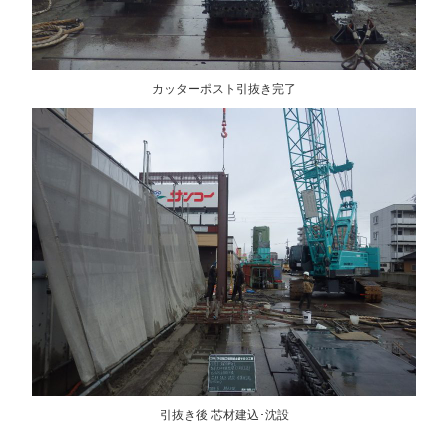
カッターポスト引抜き完了
引抜き後 芯材建込･沈設