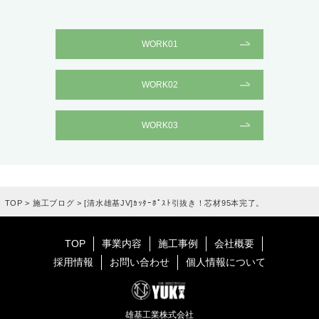
WORK01
WORK02
WORK03
TOP
>
施工ブログ
>
[清水雄基JV]ｶｯﾀｰﾎﾟｽﾄ引抜き！芯材95本完了。
TOP
事業内容
施工事例
会社概要
採用情報
お問い合わせ
個人情報について
雄基工業株式会社