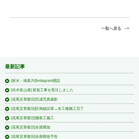
一覧へ戻る
最新記事
[射水・雄基JV]Instagram開設
[伏木富山港] 新規工事を受注しました
[花尾災害復旧]完成写真撮影
[花尾災害復旧]区画線設置→全工種施工完了
[花尾災害復旧]舗装工施工
[花尾災害復旧]全面開放
[花尾災害復旧]全面開放予告