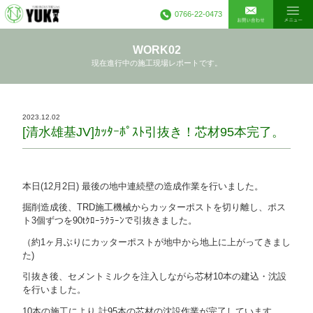
0766-22-0473
WORK02
現在進行中の施工現場レポートです。
2023.12.02
[清水雄基JV]ｶｯﾀｰﾎﾟｽﾄ引抜き！芯材95本完了。
本日(12月2日) 最後の地中連続壁の造成作業を行いました。
掘削造成後、TRD施工機械からカッターポストを切り離し、ポス
ト3個ずつを90tｸﾛｰﾗｸﾗｰﾝで引抜きました。
（約1ヶ月ぶりにカッターポストが地中から地上に上がってきまし
た)
引抜き後、セメントミルクを注入しながら芯材10本の建込・沈設
を行いました。
10本の施工により 計95本の芯材の沈設作業が完了しています。