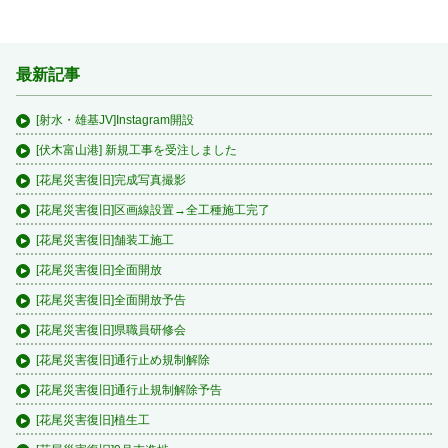
最新記事
[射水・雄基JV]Instagram開設
[伏木富山港] 新規工事を受注しました
[花尾災害復旧]完成写真撮影
[花尾災害復旧]区画線設置→全工種施工完了
[花尾災害復旧]舗装工施工
[花尾災害復旧]全面開放
[花尾災害復旧]全面開放予告
[花尾災害復旧]県職員研修会
[花尾災害復旧]通行止め規制解除
[花尾災害復旧]通行止規制解除予告
[花尾災害復旧]植生工