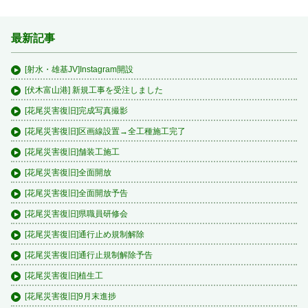
最新記事
[射水・雄基JV]Instagram開設
[伏木富山港] 新規工事を受注しました
[花尾災害復旧]完成写真撮影
[花尾災害復旧]区画線設置→全工種施工完了
[花尾災害復旧]舗装工施工
[花尾災害復旧]全面開放
[花尾災害復旧]全面開放予告
[花尾災害復旧]県職員研修会
[花尾災害復旧]通行止め規制解除
[花尾災害復旧]通行止規制解除予告
[花尾災害復旧]植生工
[花尾災害復旧]9月末進捗